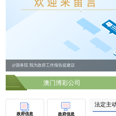
@国务院 我为政府工作报告提建议
澳门博彩公司
法定主
政府信息
政府信息