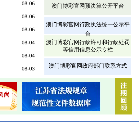
08-06
澳门博彩官网预决算公开平台
08-06
澳门博彩官网行政执法统一公示平
08-06
台
澳门博彩官网行政许可和行政处罚
08-04
等信用信息公示专栏
08-04
澳门博彩官网政府部门联系方式
08-03