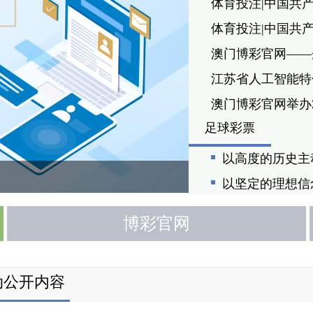
体育投注|中国共产
体育投注|中国共产
澳门博彩官网——
江苏省人工智能特
澳门博彩官网举办
足球彩票
以高度的历史主
在雨花，创未来！青
以坚定的理想信
博彩官网
动公开内容