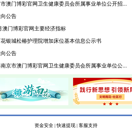
南京市澳门博彩官网卫生健康委员会所属事业单位公开招...
意向公告
1-5月澳门博彩官网主要经济指标
雨花银城松椿护理院增加床位基本信息公示书
意向公告
6年南京市澳门博彩官网卫生健康委员会所属事业单位公...
资金安全
|
快速提现
|
客服支持